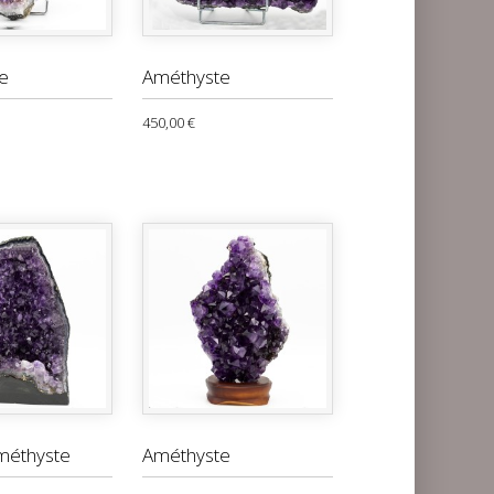
e
Améthyste
450,00 €
méthyste
Améthyste