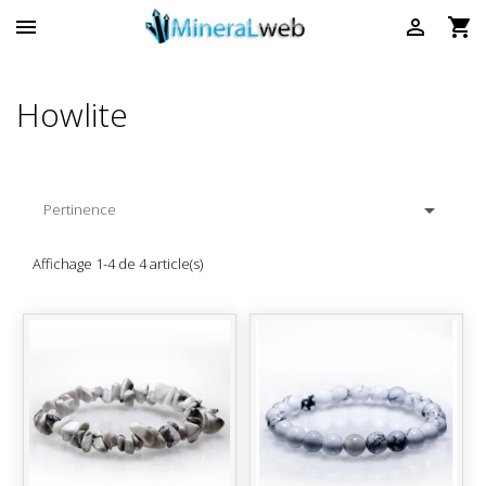



Howlite

Pertinence
Affichage 1-4 de 4 article(s)