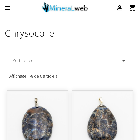



Chrysocolle

Pertinence
Affichage 1-8 de 8 article(s)