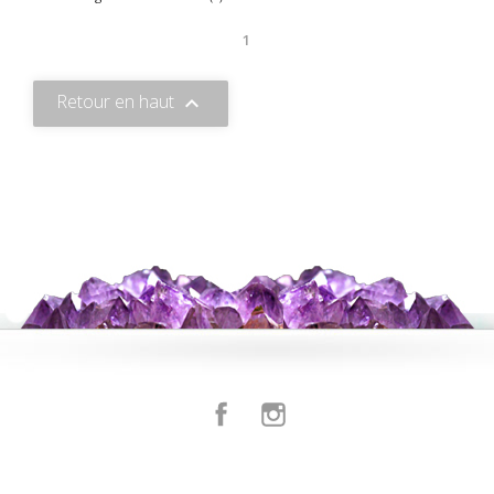
1
Retour en haut

Facebook
Instagram