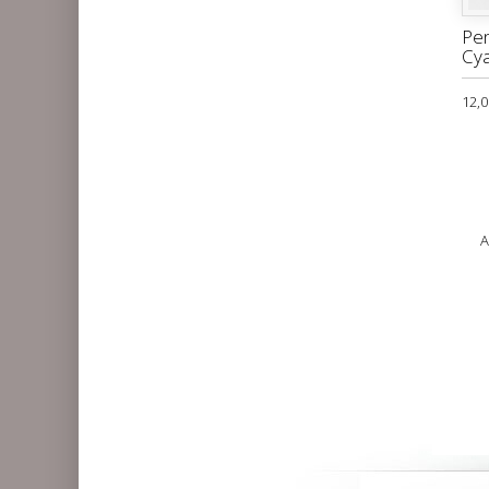
Pen
Cya
12,0
A