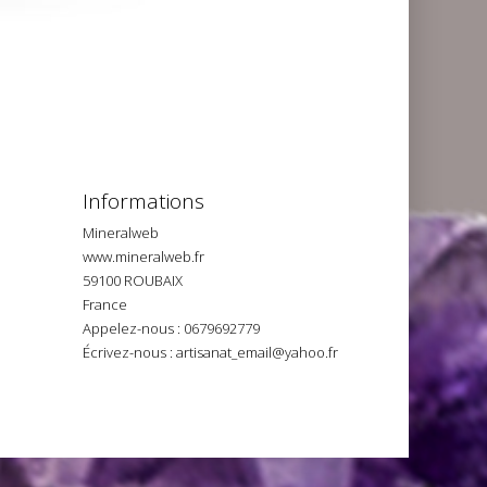
Informations
Mineralweb
www.mineralweb.fr
59100 ROUBAIX
France
Appelez-nous :
0679692779
Écrivez-nous :
artisanat_email@yahoo.fr