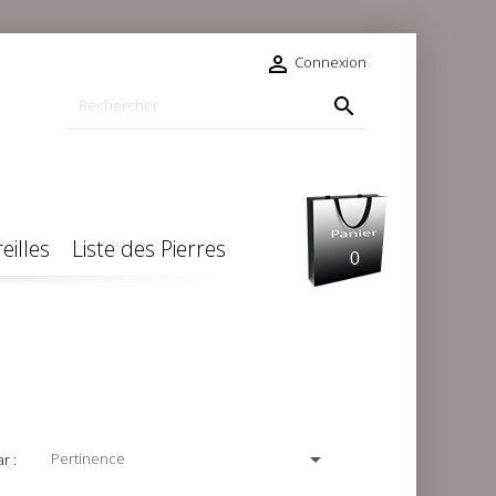

Connexion

eilles
Liste des Pierres
0

Pertinence
r :