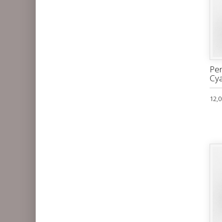
Pen
Cya
12,0