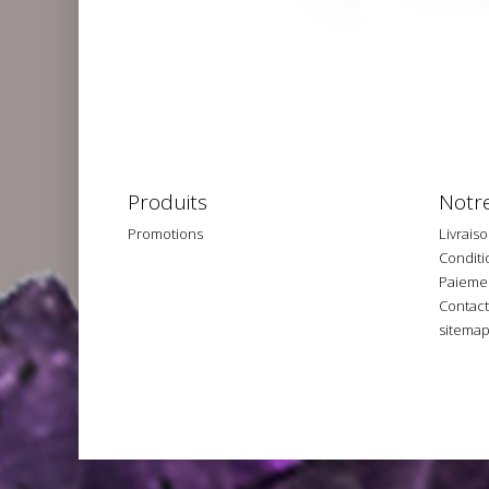
Produits
Notre
Promotions
Livrais
Conditio
Paiemen
Contac
sitema