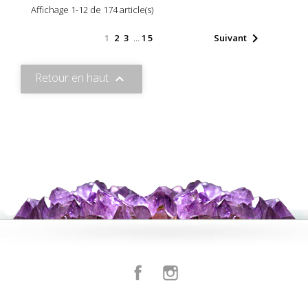
Affichage 1-12 de 174 article(s)

1
2
3
…
15
Suivant
Retour en haut

Facebook
Instagram