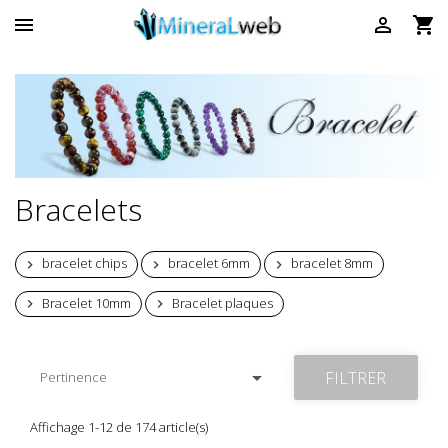



Bracelets
bracelet chips
bracelet 6mm
bracelet 8mm



Bracelet 10mm
Bracelet plaques



FILTRER
Pertinence
Affichage 1-12 de 174 article(s)