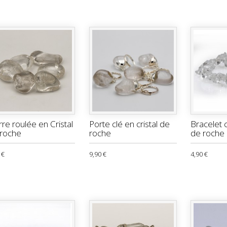
rre roulée en Cristal
Porte clé en cristal de
Bracelet c
 roche
roche
de roche
 €
9,90 €
4,90 €