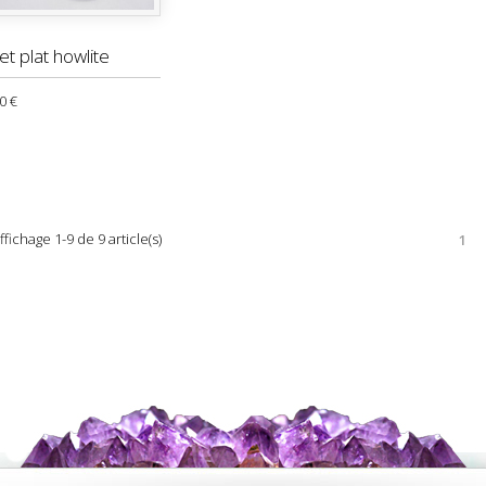
et plat howlite
0 €
ffichage 1-9 de 9 article(s)
1