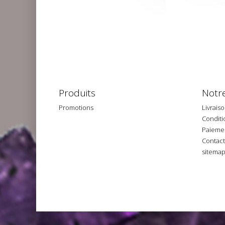
Produits
Notre
Promotions
Livrais
Conditio
Paiemen
Contac
sitema