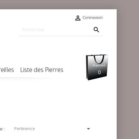

Connexion

eilles
Liste des Pierres
0

Pertinence
r :