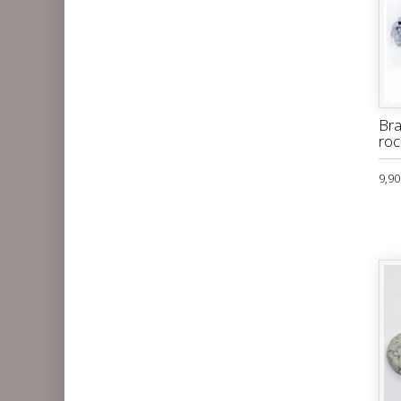
Bra
ro
9,90