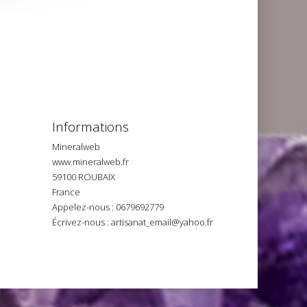
Informations
Mineralweb
www.mineralweb.fr
59100 ROUBAIX
France
Appelez-nous :
0679692779
Écrivez-nous :
artisanat_email@yahoo.fr