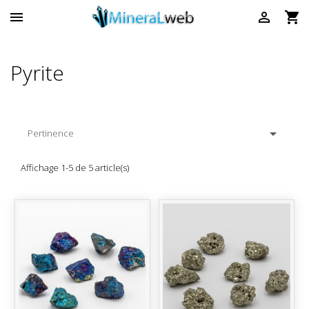



Pyrite

Pertinence
Affichage 1-5 de 5 article(s)