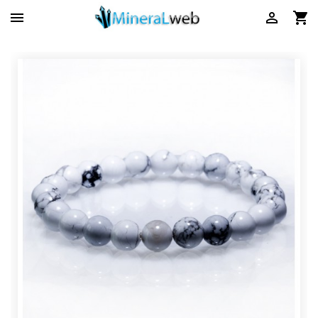


