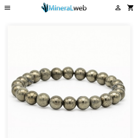


