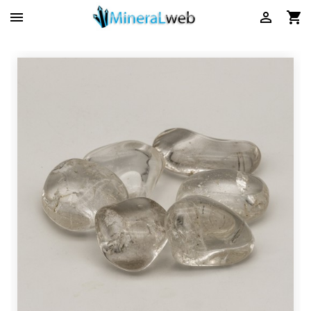


