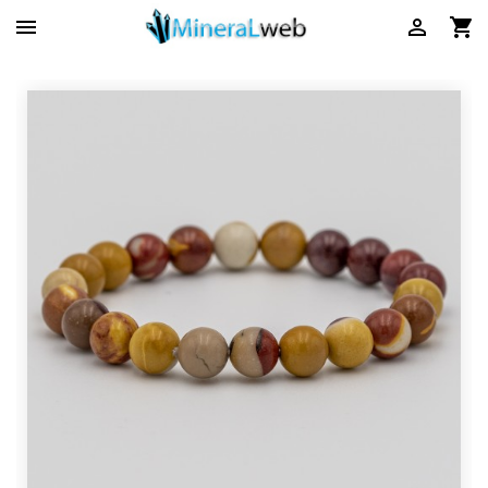


