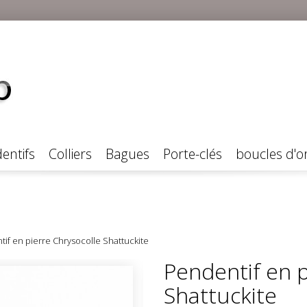
entifs
Colliers
Bagues
Porte-clés
boucles d'or
if en pierre Chrysocolle Shattuckite
Pendentif en p
Shattuckite