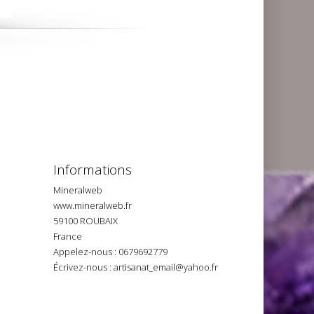
Informations
Mineralweb
www.mineralweb.fr
59100 ROUBAIX
France
Appelez-nous :
0679692779
Écrivez-nous :
artisanat_email@yahoo.fr