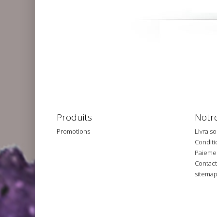
Produits
Notre
Promotions
Livrais
Conditio
Paiemen
Contac
sitema