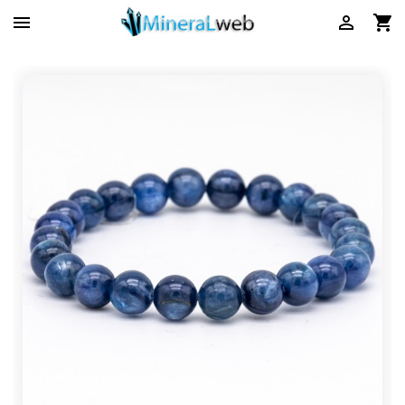


