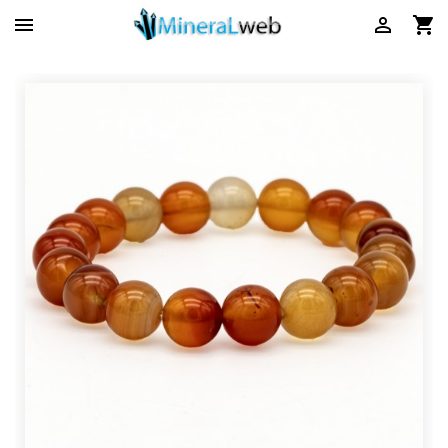


