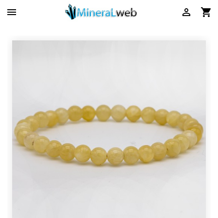


