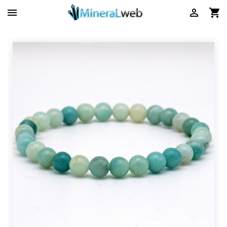


