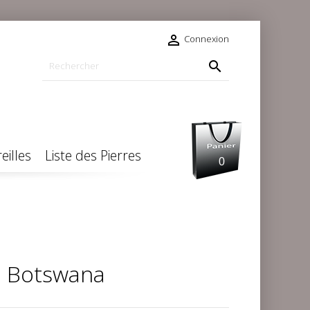

Connexion

eilles
Liste des Pierres
0
e Botswana