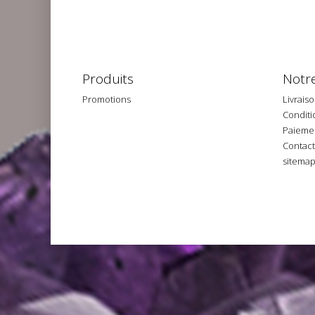
Produits
Notre
Promotions
Livrais
Conditio
Paiemen
Contac
sitema