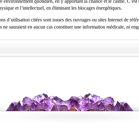
e environnement quotidien, en y apportant la chance et le calme. C’est u
hysique et l’intellectuel, en éliminant les blocages énergétiques.
ns d’utilisation citées sont issues des ouvrages ou sites Internet de réfé
es ne sauraient en aucun cas constituer une information médicale, ni eng