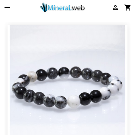


