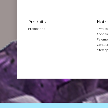
Produits
Notre
Promotions
Livrais
Conditio
Paiemen
Contac
sitema