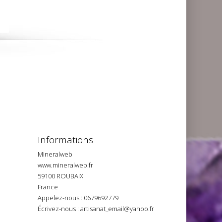
Informations
Mineralweb
www.mineralweb.fr
59100 ROUBAIX
France
Appelez-nous :
0679692779
Écrivez-nous :
artisanat_email@yahoo.fr