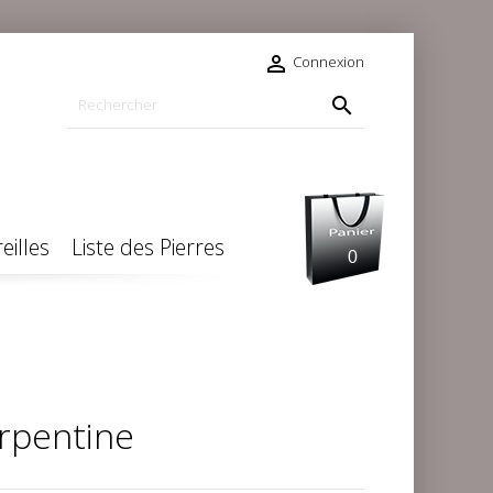

Connexion

eilles
Liste des Pierres
0
erpentine