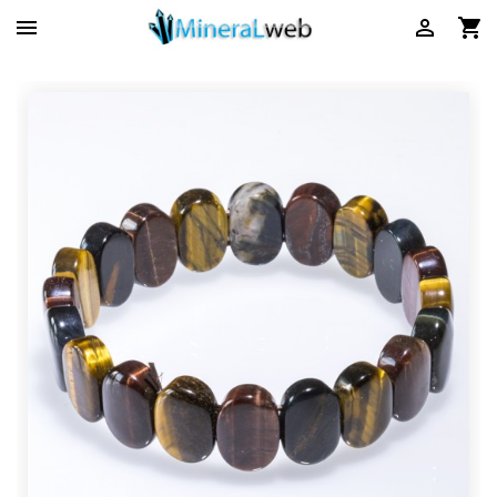


