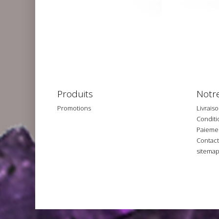
Produits
Notre
Promotions
Livrais
Conditio
Paiemen
Contac
sitema