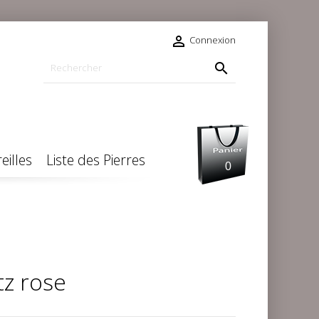

Connexion

eilles
Liste des Pierres
0
tz rose