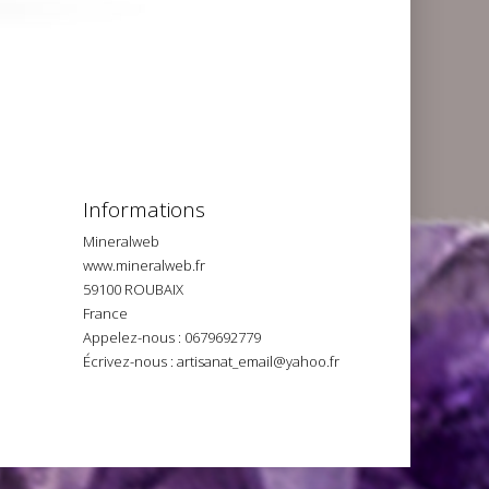
Informations
Mineralweb
www.mineralweb.fr
59100 ROUBAIX
France
Appelez-nous :
0679692779
Écrivez-nous :
artisanat_email@yahoo.fr