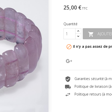
25,00 €
TTC
Quantité
AJOUTE


Il n'y a pas assez de p
Google+
Garanties sécurité (à 
Politique de livraison 
Politique retours (à mo