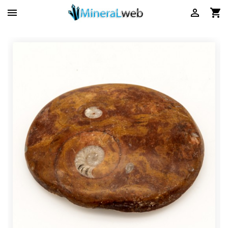


