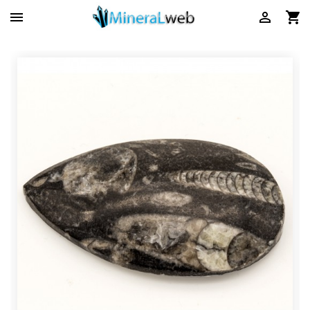


