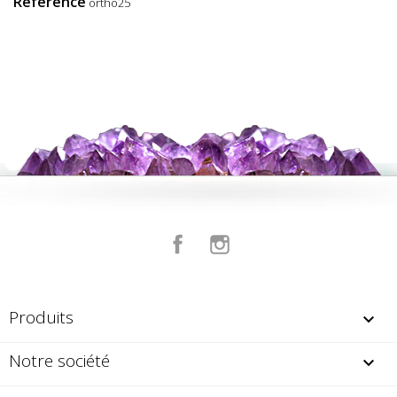
Référence
ortho25
Facebook
Instagram
Produits

Notre société
