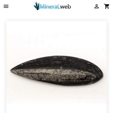


