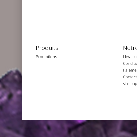
Produits
Notre
Promotions
Livrais
Conditio
Paiemen
Contac
sitema