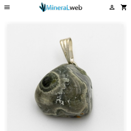


