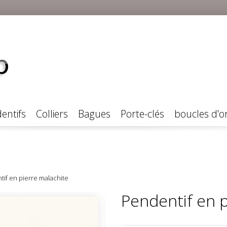
entifs
Colliers
Bagues
Porte-clés
boucles d'or
if en pierre malachite
Pendentif en p