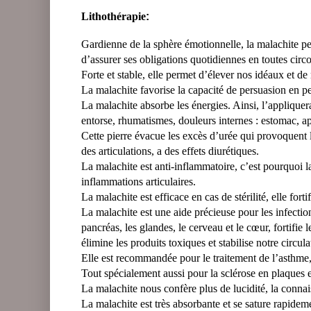
Lithothérapie
:
Gardienne de la sphère émotionnelle, la malachite per
d’assurer ses obligations quotidiennes en toutes circ
Forte et stable, elle permet d’élever nos idéaux et de
La malachite favorise la capacité de persuasion en per
La malachite absorbe les énergies. Ainsi, l’appliquer
entorse, rhumatismes, douleurs internes : estomac, a
Cette pierre évacue les excès d’urée qui provoquent le
des articulations, a des effets diurétiques.
La malachite est anti-inflammatoire, c’est pourquoi la
inflammations articulaires.
La malachite est efficace en cas de stérilité, elle fort
La malachite est une aide précieuse pour les infection
pancréas, les glandes, le cerveau et le cœur, fortifie 
élimine les produits toxiques et stabilise notre circula
Elle est recommandée pour le traitement de l’asthme,
Tout spécialement aussi pour la sclérose en plaques 
La malachite nous confère plus de lucidité, la connais
La malachite est très absorbante et se sature rapideme