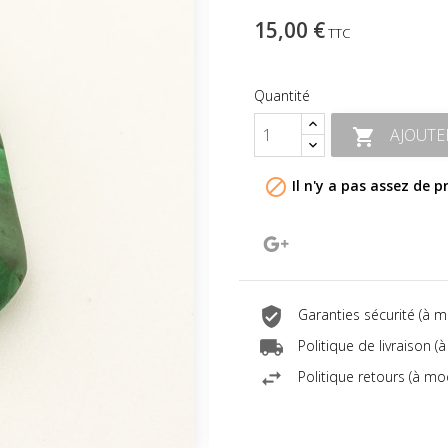
15,00 €
TTC
Quantité
AJOUTE


Il n'y a pas assez de p
Google+
Garanties sécurité (à 
Politique de livraison 
Politique retours (à mo