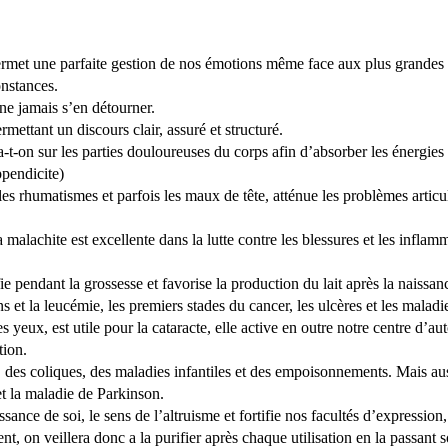
met une parfaite gestion de nos émotions même face aux plus grandes dou
onstances.
 ne jamais s’en détourner.
mettant un discours clair, assuré et structuré.
a-t-on sur les parties douloureuses du corps afin d’absorber les énergie
ppendicite)
s rhumatismes et parfois les maux de tête, atténue les problèmes articula
 malachite est excellente dans la lutte contre les blessures et les inflam
ifie pendant la grossesse et favorise la production du lait après la naissan
s et la leucémie, les premiers stades du cancer, les ulcères et les malad
les yeux, est utile pour la cataracte, elle active en outre notre centre d’a
tion.
 des coliques, des maladies infantiles et des empoisonnements. Mais auss
et la maladie de Parkinson.
sance de soi, le sens de l’altruisme et fortifie nos facultés d’expression
nt, on veillera donc a la purifier après chaque utilisation en la passant 