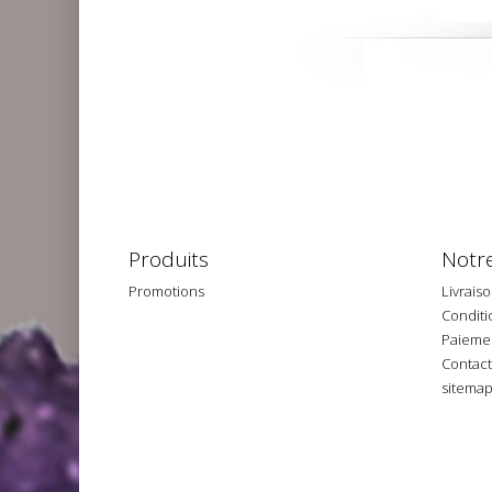
Produits
Notre
Promotions
Livrais
Conditio
Paiemen
Contac
sitema