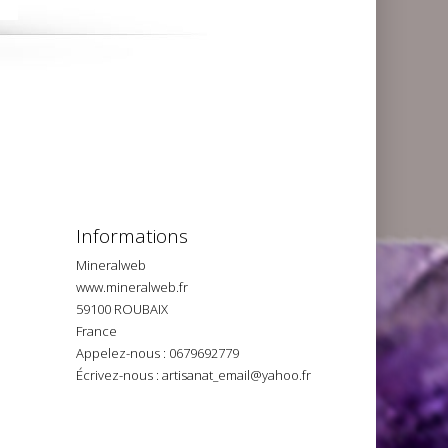
Informations
Mineralweb
www.mineralweb.fr
59100 ROUBAIX
France
Appelez-nous :
0679692779
Écrivez-nous :
artisanat_email@yahoo.fr