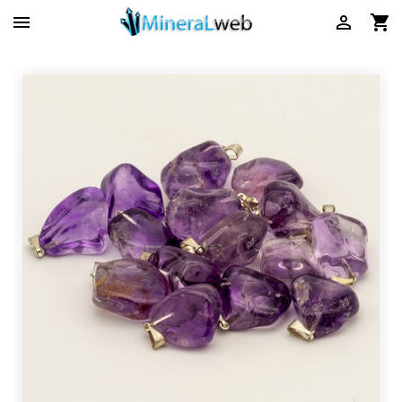


