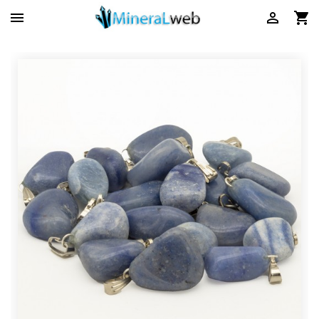


