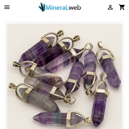


