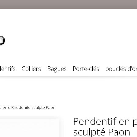
entifs
Colliers
Bagues
Porte-clés
boucles d'or
pierre Rhodonite sculpté Paon
Pendentif en 
sculpté Paon