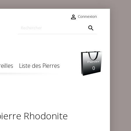

Connexion

eilles
Liste des Pierres
0
pierre Rhodonite