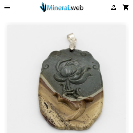


