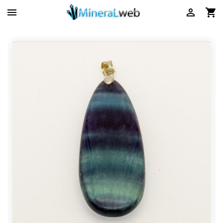


