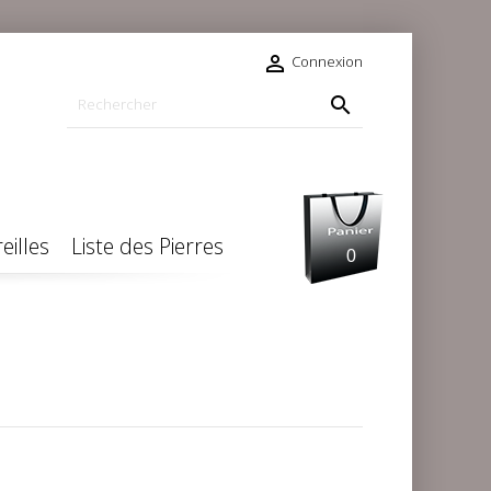

Connexion

eilles
Liste des Pierres
0