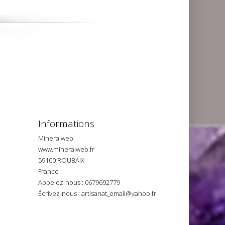
Informations
Mineralweb
www.mineralweb.fr
59100 ROUBAIX
France
Appelez-nous :
0679692779
Écrivez-nous :
artisanat_email@yahoo.fr