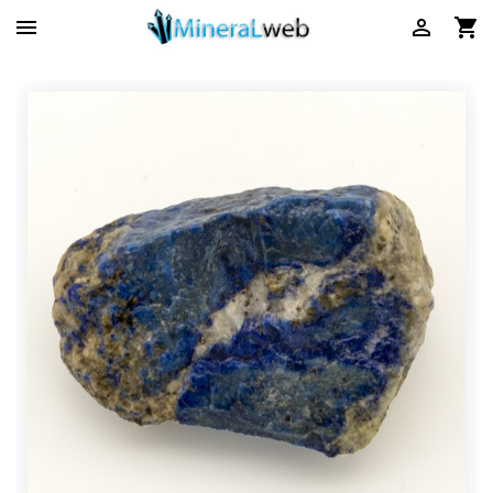


