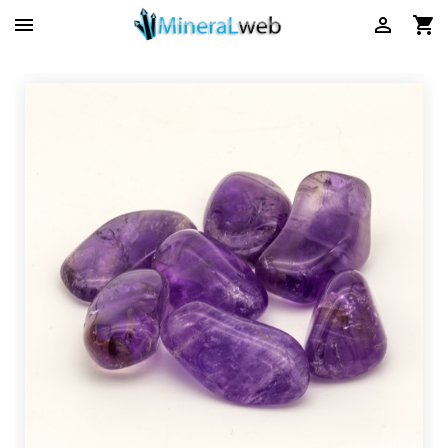


