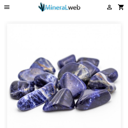


