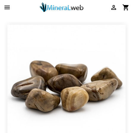


