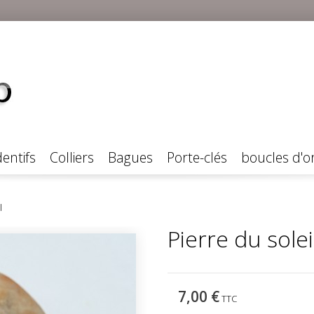
entifs
Colliers
Bagues
Porte-clés
boucles d'or
l
Pierre du solei
7,00 €
TTC