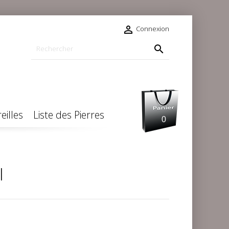

Connexion

eilles
Liste des Pierres
0
l