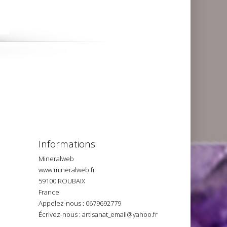
Informations
Mineralweb
www.mineralweb.fr
59100 ROUBAIX
France
Appelez-nous :
0679692779
Écrivez-nous :
artisanat_email@yahoo.fr